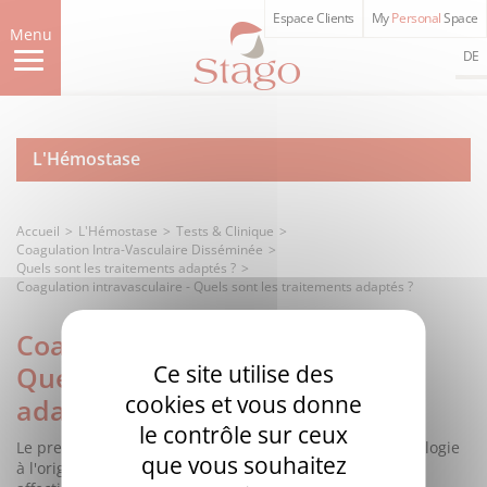
Aller
Espace Clients
My
Personal
Space
au
Menu
contenu
DE
principal
L'Hémostase
Accueil
L'Hémostase
Tests & Clinique
Coagulation Intra-Vasculaire Disséminée
Quels sont les traitements adaptés ?
Coagulation intravasculaire - Quels sont les traitements adaptés ?
Coagulation intravasculaire -
Quels sont les traitements
Ce site utilise des
cookies et vous donne
adaptés ?
le contrôle sur ceux
Le premier traitement à considérer est celui de la pathologie
que vous souhaitez
à l'origine de la CIVD. Compte tenu de la diversité des