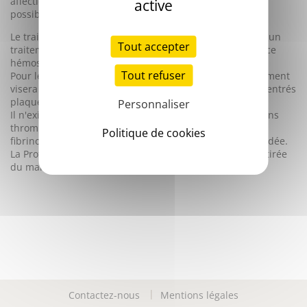
affections en cause, il existe une variété de traitements
active
possibles.
Le traitement de la CIVD proprement dite est avant tout un
Tout accepter
traitement symptomatique qui vise à restaurer la balance
hémostatique.
Tout refuser
Pour les manifestations hémorragiques graves, le traitement
visera à limiter les saignements par l'utilisation de concentrés
plaquettaires et de plasma frais congelé.
Personnaliser
Il n'existe pas de traitement spécifique des manifestations
thrombotiques de la CIVD. L'utilisation d'héparines, de
Politique de cookies
fibrinolytiques, ou d'Antithrombine n'est pas recommandée.
La Protéine C activée (drotrécogine) a été récemment retirée
du marché en raison de son manque d'efficacité.
Contactez-nous
Mentions légales