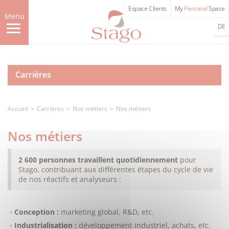
Aller
Espace Clients
My
Personal
Space
au
Menu
contenu
DE
principal
Carrières
Accueil
Carrières
Nos métiers
Nos métiers
Nos métiers
2 600 personnes travaillent quotidiennement
pour
Stago, contribuant aux différentes étapes du cycle de vie
de nos réactifs et analyseurs :
Conception :
marketing global, R&D, etc.
Industrialisation :
développement industriel, achats, etc.