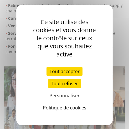
Fabrication :
production d'analyseurs et de réactifs, supply
chain, etc.
Contrôle qualité :
laboratoire de contrôle qualité.
Ce site utilise des
Ventes :
marketing, opérations commerciales, etc.
cookies et vous donne
Service client :
spécialistes d'application, ingénieurs de
le contrôle sur ceux
terrain, hotline, etc.
que vous souhaitez
Fonctions de support :
ressources humaines, finance,
communication, etc.
active
Tout accepter
Tout refuser
Personnaliser
Politique de cookies