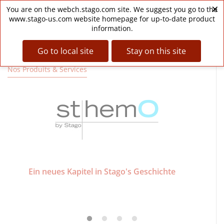
Aller
×
Espace Clients
My
Personal
Space
You are on the webch.stago.com site. We suggest you go to the
au
Menu
www.stago-us.com website homepage for up-to-date product
contenu
DE
information.
principal
Go to local site
Stay on this site
Nos Produits & Services
Ein neues Kapitel in Stago's Geschichte
Wi