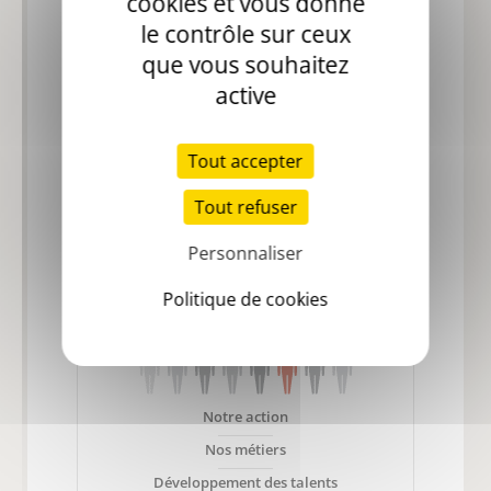
cookies et vous donne
le contrôle sur ceux
que vous souhaitez
active
Evénements
Tout accepter
Pas d'article dans la liste.
Tous les évènements
Tout refuser
Personnaliser
Carrières
Politique de cookies
Notre action
Nos métiers
Développement des talents