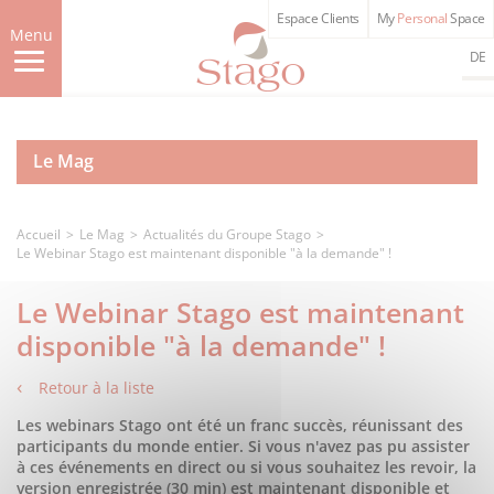
Aller
Espace Clients
My
Personal
Space
au
Menu
contenu
DE
principal
Le Mag
Accueil
Le Mag
Actualités du Groupe Stago
Le Webinar Stago est maintenant disponible "à la demande" !
Le Webinar Stago est maintenant
disponible "à la demande" !
Retour à la liste
Les webinars Stago ont été un franc succès, réunissant des
participants du monde entier. Si vous n'avez pas pu assister
à ces événements en direct ou si vous souhaitez les revoir, la
version enregistrée (30 min) est maintenant disponible et