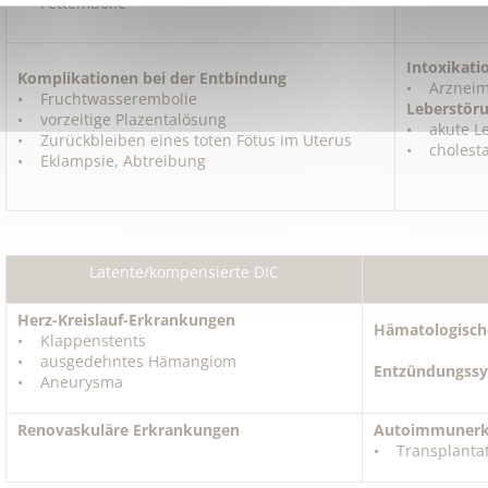
• Fettembolie
Intoxikati
Komplikationen bei der Entbindung
• Arzneimi
• Fruchtwasserembolie
Leberstör
• vorzeitige Plazentalösung
• akute Le
• Zurückbleiben eines toten Fötus im Uterus
• cholesta
• Eklampsie, Abtreibung
Latente/kompensierte DIC
Herz-Kreislauf-Erkrankungen
Hämatologisch
• Klappenstents
• ausgedehntes Hämangiom
Entzündungss
• Aneurysma
Renovaskuläre Erkrankungen
Autoimmunerk
• Transplanta