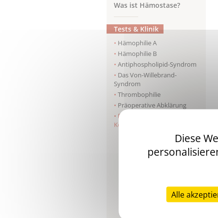
Was ist Hämostase?
Tests & Klinik
Hämophilie A
Hämophilie B
Antiphospholipid-Syndrom
Das Von-Willebrand-
Syndrom
Thrombophilie
Präoperative Abklärung
Disseminierte intravasale
Koagulopathie
Diese We
Was ist die Ursache der
Krankheit?
personalisiere
Was sind die klinischen
Symptome?
Welche Komplikationen
können auftreten?
Alle akzepti
Wie diagnostiziert man
eine disseminierte
intravasale Koagulopathie?