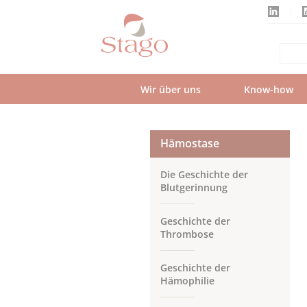
Skip
to
main
content
Wir über uns
Know-how
Hämostase
Die Geschichte der
Blutgerinnung
Geschichte der
Thrombose
Geschichte der
Hämophilie