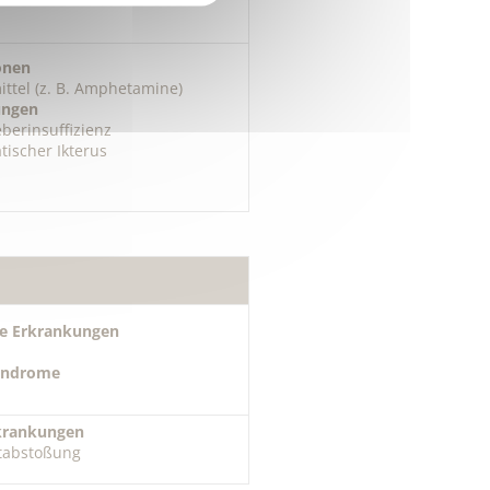
onen
ttel (z. B. Amphetamine)
ungen
berinsuffizienz
tischer Ikterus
e Erkrankungen
yndrome
rankungen
tabstoßung