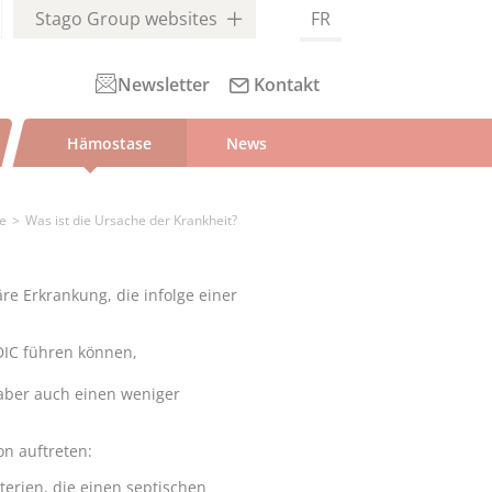
Stago Group websites
FR
Newsletter
Kontakt
Hämostase
News
ie
Was ist die Ursache der Krankheit?
äre Erkrankung, die infolge einer
 DIC führen können,
 aber auch einen weniger
on auftreten:
erien, die einen septischen