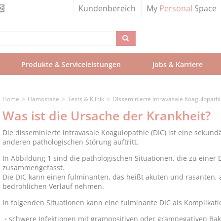
Kundenbereich
My
Personal
Space
Produkte & Serviceleistungen
Jobs & Karriere
Home
Hämostase
Tests & Klinik
Disseminierte intravasale Koagulopath
Was ist die Ursache der Krankheit?
Die disseminierte intravasale Koagulopathie (DIC) ist eine sekund
anderen pathologischen Störung auftritt.
In Abbildung 1 sind die pathologischen Situationen, die zu einer
zusammengefasst.
Die DIC kann einen fulminanten, das heißt akuten und rasanten,
bedrohlichen Verlauf nehmen.
In folgenden Situationen kann eine fulminante DIC als Komplikati
schwere Infektionen mit grampositiven oder gramnegativen Bakt