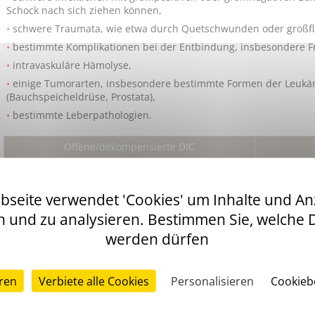
Schock nach sich ziehen können,
schwere Traumata, wie etwa durch Quetschwunden oder großf
bestimmte Komplikationen bei der Entbindung, insbesondere F
intravaskuläre Hämolyse,
einige Tumorarten, insbesondere bestimmte Formen der Leukä
(Bauchspeicheldrüse, Prostata),
bestimmte Leberpathologien.
Offene/dekompensierte DIC
Intravask
Infektionen
bseite verwendet 'Cookies' um Inhalte und An
• hämolyti
• gramnegative Bakterien (Endotoxine)
• Hämoly
n und zu analysieren. Bestimmen Sie, welche 
• grampositive Bakterien (Mukopolysaccharide)
• Massent
werden dürfen
Traumata
Tumore
• schwere Gewebsverletzung (Verbrennung,
eren
Verbiete alle Cookies
Personalisieren
Cookie
• Leukämie
Quetschwunde)
• solide T
• Kopfverletzung
Bauchspeic