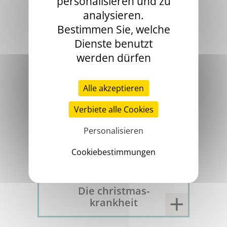
personalisieren und zu
Das antihämophile
analysieren.
globulin
Bestimmen Sie, welche
Dienste benutzt
werden dürfen
1952
Alle akzeptieren
Verbiete alle Cookies
Personalisieren
Cookiebestimmungen
Die christmas-
krankheit