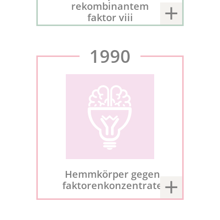
rekombinantem
faktor viii
1990
Hemmkörper gegen
faktorenkonzentrate