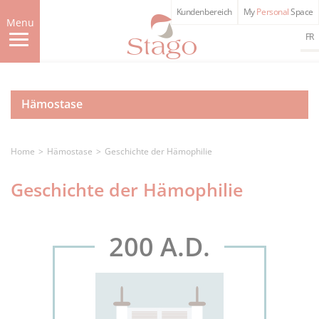
Skip
Kundenbereich
My
Personal
Space
to
Menu
main
FR
content
Hämostase
Home
Hämostase
Geschichte der Hämophilie
Geschichte der Hämophilie
200 A.D.